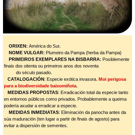
ORIXEN:
América do Sur.
NOME VULGAR:
Plumeiro da Pampa (herba da Pampa)
PRIMEIROS EXEMPLARES NA BISBARRA:
Posiblemente
finais dos oitenta ou primeiros anos dos noventa
do século pasado.
CATALOGACIÓN
: Especie exótica invasora.
Moi perigosa
para a biodiversidade baixomiñota
.
MEDIDAS PROPOSTAS
: Erradicación total da especie tanto
en entornos públicos como privados. Probablemente a queima
podería axudar
a erradicar a especie.
MEDIDAS INMEDIATAS
: Eliminación da panocha antes da
súa maduración (ten lugar a partir de finais de agosto) para
evitar a dispersión de sementes.