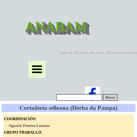
ANABAM
Apdo 59  (Calvario, 44-baixo)   36780-A Guarda (Po
Buscar
Cortaderia selloana (Herba da Pampa)
COORDINACIÓN
:
-Agustín Ferreira Lorenzo
GRUPO TRABALLO
: