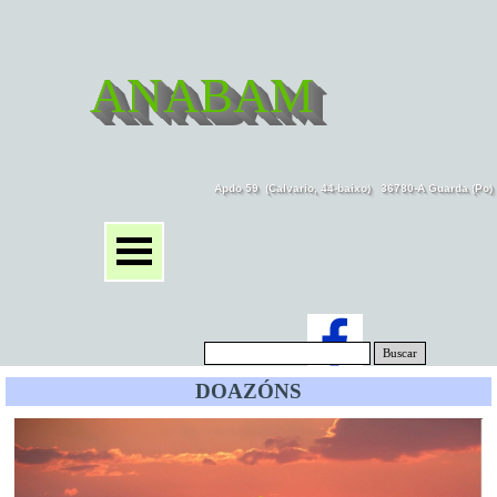
ANABAM
Apdo 59  (Calvario, 44-baixo)   36780-A Guarda (Po
Buscar
DOAZÓNS