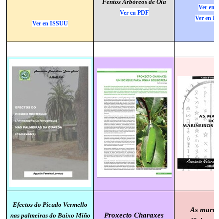
Fentos Arbóreos de Oia
Ver en 
Ver en PDF
Ver en I
Ver en ISSUU
Efectos do Picudo Vermello
As marca
Proxecto Charaxes
nas palmeiras do Baixo Miño