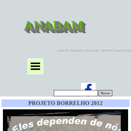
ANABAM
Apdo 59  (Calvario, 44-baixo)   36780-A Guarda (Po
Buscar
PROJETO BORRELHO 2012