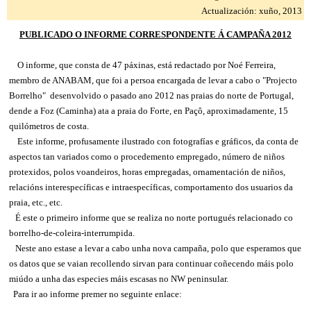
Actualización: xuño, 2013
PUBLICADO O INFORME CORRESPONDENTE Á CAMPAÑA 2012
O informe, que consta de 47 páxinas, está redactado por Noé Ferreira,
membro de ANABAM, que foi a persoa encargada de levar a cabo o "Projecto
Borrelho" desenvolvido o pasado ano 2012 nas praias do norte de Portugal,
dende a Foz (Caminha) ata a praia do Forte, en Paçô, aproximadamente, 15
quilómetros de costa.
Este informe, profusamente ilustrado con fotografías e gráficos, da conta de
aspectos tan variados como o procedemento empregado, número de niños
protexidos, polos voandeiros, horas empregadas, ornamentación de niños,
relacións interespecíficas e intraespecíficas, comportamento dos usuarios da
praia, etc., etc.
É este o primeiro informe que se realiza no norte portugués relacionado co
borrelho-de-coleira-interrumpida.
Neste ano estase a levar a cabo unha nova campaña, polo que esperamos que
os datos que se vaian recollendo sirvan para continuar coñecendo máis polo
miúdo a unha das especies máis escasas no NW peninsular.
Para ir ao informe premer no seguinte enlace: