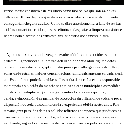
Persoalmente considero este resultado como moi bo, xa que son 44 novas
píllaras en 18 km de praia que, de non levar a cabo o proxecto dificilmente
conseguirían chegar a adultos. Como se dixo anteriormente, a falta de revisar
tódalas anotacións, coido que se se eliminara das praias a limpeza mecánica e
se prohibira o acceso dos cans este 36% superaría doadamente o 50%.
Agora os obxetivos, unha vez procesados tódolos datos obtidos, son: en
primeiro lugar elaborar un informe detallado por praia onde figuren datos
como situación dos niños, aptitude das praias para albergar niños de píllara,
zonas onde están as maiores concentracións, principais ameazas en cada areal,
etc. Este informe podería ter dúas saídas, unha dar a coñecer aos responsables
municipais a situación da especie nas praias de cada municipio e as medidas
que deberían adoptar se queren seguir contando con esta especie e, por outra
banda, a elaboración dun manual de protección da píllara onde volcar e por a
disposición de toda persoa interesada a experiencia obtida nestes anos. Para
rematar, gran parte dos datos recollidos refírense ao impacto que producen os
usuarios sobre os niños e os polos, sobre o tempo que permanecen os pais
incubando, segundo a frecuencia de paso deses usuarios pola praia e actitude