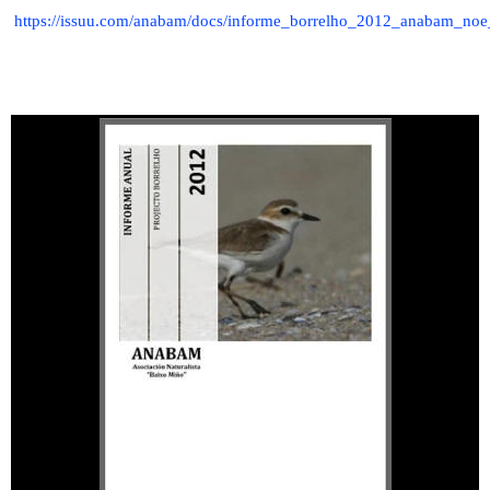
https://issuu.com/anabam/docs/informe_borrelho_2012_anabam_noe