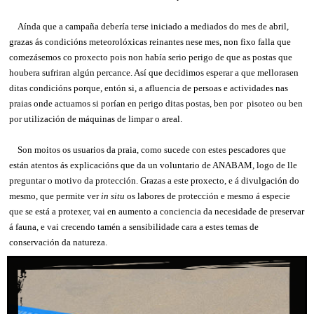
Aínda que a campaña debería terse iniciado a mediados do mes de abril,
grazas ás condicións meteorolóxicas reinantes nese mes, non fixo falla que
comezásemos co proxecto pois non había serio perigo de que as postas que
houbera sufriran algún percance. Así que decidimos esperar a que mellorasen
ditas condicións porque, entón si, a afluencia de persoas e actividades nas
praias onde actuamos si porían en perigo ditas postas, ben por pisoteo ou ben
por utilización de máquinas de limpar o areal.
Son moitos os usuarios da praia, como sucede con estes pescadores que
están atentos ás explicacións que da un voluntario de ANABAM, logo de lle
preguntar o motivo da protección. Grazas a este proxecto, e á divulgación do
mesmo, que permite ver
in situ
os labores de protección e mesmo á especie
que se está a protexer, vai en aumento a conciencia da necesidade de preservar
á fauna, e vai crecendo tamén a sensibilidade cara a estes temas de
conservación da natureza.