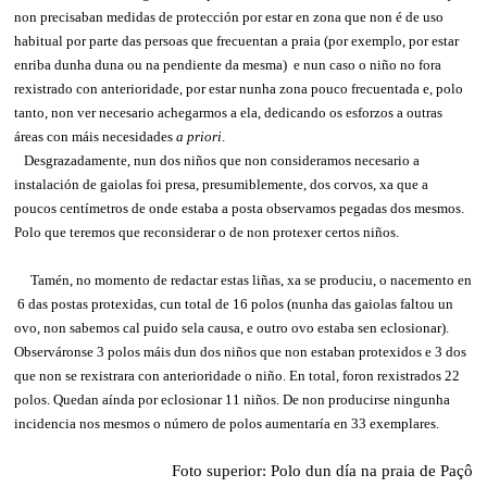
non precisaban medidas de protección por estar en zona que non é de uso
habitual por parte das persoas que frecuentan a praia (por exemplo, por estar
enriba dunha duna ou na pendiente da mesma) e nun caso o niño no fora
rexistrado con anterioridade, por estar nunha zona pouco frecuentada e, polo
tanto, non ver necesario achegarmos a ela, dedicando os esforzos a outras
áreas con máis necesidades
a priori
.
Desgrazadamente, nun dos niños que non consideramos necesario a
instalación de gaiolas foi presa, presumiblemente, dos corvos, xa que a
poucos centímetros de onde estaba a posta observamos pegadas dos mesmos.
Polo que teremos que reconsiderar o de non protexer certos niños.
Tamén, no momento de redactar estas liñas, xa se produciu, o nacemento en
6 das postas protexidas, cun total de 16 polos (nunha das gaiolas faltou un
ovo, non sabemos cal puido sela causa, e outro ovo estaba sen eclosionar).
Observáronse 3 polos máis dun dos niños que non estaban protexidos e 3 dos
que non se rexistrara con anterioridade o niño. En total, foron rexistrados 22
polos. Quedan aínda por eclosionar 11 niños. De non producirse ningunha
incidencia nos mesmos o número de polos aumentaría en 33 exemplares.
Foto superior:
Polo dun día na praia de Paçô