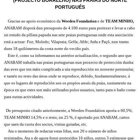
(PROJECTO BORRELHO) NAS PRAIAS DO NORTE
PORTUGUÉS
Gracias ao apoio económico da
Weeden Foundation
e de
TEAM MINHO,
ANABAM disporá dun presuposto de 4.100 euros para protexer e levar a cabo
un estudo da píllara papuda nas sete praias portuguesas onde esta asociación
está a actuar: Foz; Moledo; Vilapraia; Gelfa; Afife; Arda e Paçô, nun tramo
duns 18 quilómetros da costa norte do veciño país.
Este é, como xa informamos na anterior actualización, o segundo ano que
ANABAM traballa nas praias portuguesas nun proxecto de protección dunha
das aves que ten máis complicada a súa reproducción no noroeste peninsular,
e tamén no resto das áreas onde se reproduce, debido, fundamentalmente, á
que os lugares de reprodución son os propios areais da praia, xustamente na
época en que estes son máis utilizados polos usuarios, tanto para o baño como
para outras actividades.
Do presuposto citado anteriormente, a Weeden Foundation aporta o 60,5%;
TEAM MINHO 14,5% e o resto, un 25 %, é aportado por ANABAM, cartos
que saen da cuota dos socios, visitas guiadas, etc.
Ata o momento de redactar estas liñas, son 20 o número de niños
rexistrados. Ata o de agora foron protexidos 16 niños, outros 3 estimouse que