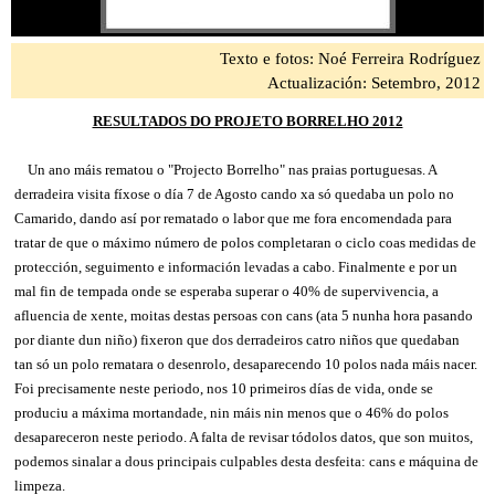
Texto e fotos: Noé Ferreira Rodríguez
Actualización: Setembro, 2012
RESULTADOS DO PROJETO BORRELHO 2012
Un ano máis rematou o "Projecto Borrelho" nas praias portuguesas. A
derradeira visita fíxose o día 7 de Agosto cando xa só quedaba un polo no
Camarido, dando así por rematado o labor que me fora encomendada para
tratar de que o máximo número de polos completaran o ciclo coas medidas de
protección, seguimento e información levadas a cabo. Finalmente e por un
mal fin de tempada onde se esperaba superar o 40% de supervivencia, a
afluencia de xente, moitas destas persoas con cans (ata 5 nunha hora pasando
por diante dun niño) fixeron que dos derradeiros catro niños que quedaban
tan só un polo rematara o desenrolo, desaparecendo 10 polos nada máis nacer.
Foi precisamente neste periodo, nos 10 primeiros días de vida, onde se
produciu a máxima mortandade, nin máis nin menos que o 46% do polos
desapareceron neste periodo. A falta de revisar tódolos datos, que son muitos,
podemos sinalar a dous principais culpables desta desfeita: cans e máquina de
limpeza.