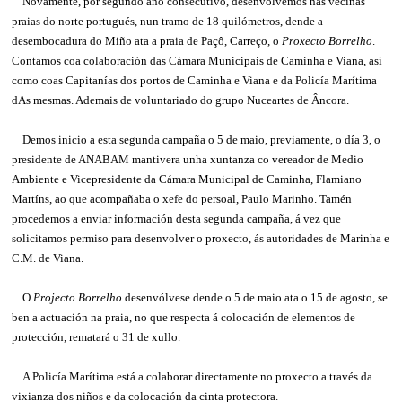
Novamente, por segundo ano consecutivo, desenvolvemos nas veciñas
praias do norte portugués, nun tramo de 18 quilómetros, dende a
desembocadura do Miño ata a praia de Paçô, Carreço, o
Proxecto Borrelho
.
Contamos coa colaboración das Cámara Municipais de Caminha e Viana, así
como coas Capitanías dos portos de Caminha e Viana e da Policía Marítima
dAs mesmas. Ademais de voluntariado do grupo Nuceartes de Âncora.
Demos inicio a esta segunda campaña o 5 de maio, previamente, o día 3, o
presidente de ANABAM mantivera unha xuntanza co vereador de Medio
Ambiente e Vicepresidente da Cámara Municipal de Caminha, Flamiano
Martíns, ao que acompañaba o xefe do persoal, Paulo Marinho. Tamén
procedemos a enviar información desta segunda campaña, á vez que
solicitamos permiso para desenvolver o proxecto, ás autoridades de Marinha e
C.M. de Viana.
O
Projecto Borrelho
desenvólvese dende o 5 de maio ata o 15 de agosto, se
ben a actuación na praia, no que respecta á colocación de elementos de
protección, rematará o 31 de xullo.
A Policía Marítima está a colaborar directamente no proxecto a través da
vixianza dos niños e da colocación da cinta protectora.